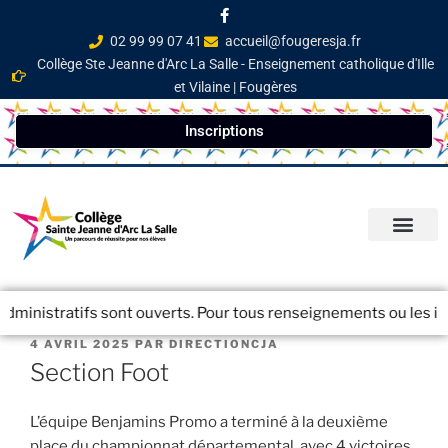
02 99 99 07 41
accueil@fougeresja.fr
Collège Ste Jeanne d'Arc La Salle - Enseignement catholique d'Ille
et Vilaine | Fougères
Inscriptions
PARCOURS ÉDUCATI
INFOS PRATIQ
NEWSLETTER / JOURN
dministratifs sont ouverts. Pour tous renseignements ou les insc
4 AVRIL 2025
PAR
DIRECTIONCJA
Section Foot
L’équipe Benjamins Promo a terminé à la deuxième
place du championnat départemental, avec 4 victoires