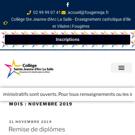
02 99 99 07 41
accueil@fougeresja.fr
Collège Ste Jeanne d'Arc La Salle - Enseignement catholique d'Ille
et Vilaine | Fougères
Inscriptions
PARCOURS ÉDUCATI
INFOS PRATIQ
NEWSLETTER / JOURN
inistratifs sont ouverts. Pour tous renseignements ou les inscr
MOIS :
NOVEMBRE 2019
21 NOVEMBRE 2019
Remise de diplômes