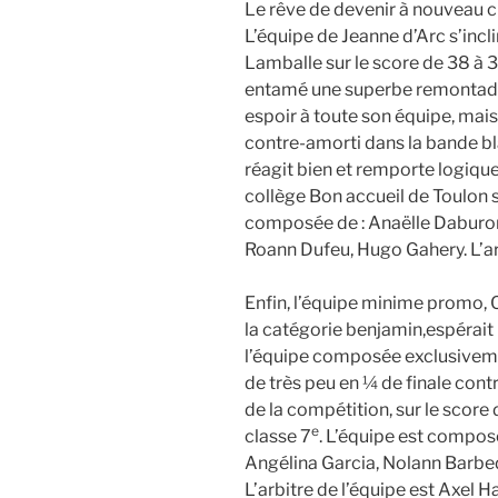
Le rêve de devenir à nouveau c
L’équipe de Jeanne d’Arc s’incl
Lamballe sur le score de 38 à 3
entamé une superbe remontada
espoir à toute son équipe, mai
contre-amorti dans la bande bla
réagit bien et remporte logique
collège Bon accueil de Toulon s
composée de : Anaëlle Daburon,
Roann Dufeu, Hugo Gahery. L’arb
Enfin, l’équipe minime promo,
la catégorie benjamin,espérait 
l’équipe composée exclusiveme
de très peu en ¼ de finale contr
de la compétition, sur le score 
e
classe 7
. L’équipe est composé
Angélina Garcia, Nolann Barbe
L’arbitre de l’équipe est Axel 