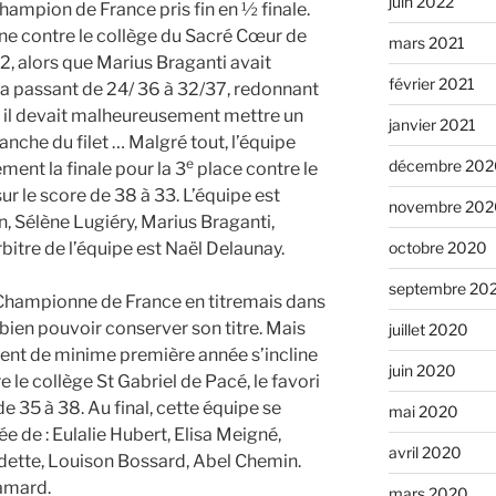
juin 2022
hampion de France pris fin en ½ finale.
ine contre le collège du Sacré Cœur de
mars 2021
2, alors que Marius Braganti avait
février 2021
 passant de 24/ 36 à 32/37, redonnant
s il devait malheureusement mettre un
janvier 2021
nche du filet … Malgré tout, l’équipe
e
décembre 202
ment la finale pour la 3
place contre le
ur le score de 38 à 33. L’équipe est
novembre 202
 Sélène Lugiéry, Marius Braganti,
itre de l’équipe est Naël Delaunay.
octobre 2020
septembre 20
 Championne de France en titremais dans
bien pouvoir conserver son titre. Mais
juillet 2020
nt de minime première année s’incline
juin 2020
e le collège St Gabriel de Pacé, le favori
de 35 à 38. Au final, cette équipe se
mai 2020
e de : Eulalie Hubert, Elisa Meigné,
avril 2020
dette, Louison Bossard, Abel Chemin.
Hamard.
mars 2020