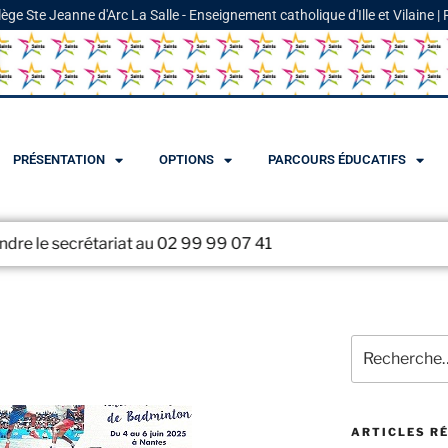
lège Ste Jeanne d'Arc La Salle - Enseignement catholique d'Ille et Vilaine |
PRÉSENTATION
OPTIONS
PARCOURS ÉDUCATIFS
iat au 02 99 99 07 41
ARTICLES R