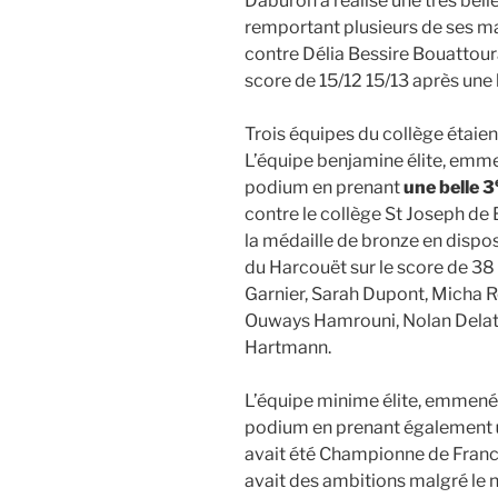
Daburon a réalisé une très belle
remportant plusieurs de ses matc
contre Délia Bessire Bouattour
score de 15/12 15/13 après une 
Trois équipes du collège étaie
L’équipe benjamine élite, emmen
podium en prenant
une belle 3
contre le collège St Joseph de
la médaille de bronze en dispos
du Harcouët sur le score de 38 
Garnier, Sarah Dupont, Micha 
Ouways Hamrouni, Nolan Delato
Hartmann.
L’équipe minime élite, emmenée
podium en prenant également
avait été Championne de France,
avait des ambitions malgré le n