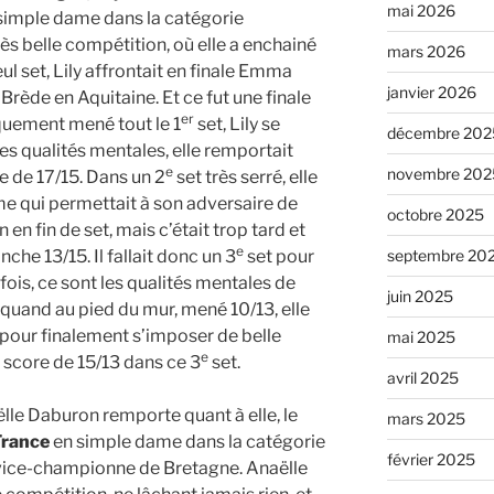
mai 2026
simple dame dans la catégorie
s belle compétition, où elle a enchainé
mars 2026
ul set, Lily affrontait en finale Emma
janvier 2026
rède en Aquitaine. Et ce fut une finale
er
iquement mené tout le 1
set, Lily se
décembre 202
ses qualités mentales, elle remportait
e
novembre 202
re de 17/15. Dans un 2
set très serré, elle
me qui permettait à son adversaire de
octobre 2025
n en fin de set, mais c’était trop tard et
e
che 13/15. Il fallait donc un 3
set pour
septembre 20
fois, ce sont les qualités mentales de
juin 2025
e, quand au pied du mur, mené 10/13, elle
pour finalement s’imposer de belle
mai 2025
e
e score de 15/13 dans ce 3
set.
avril 2025
lle Daburon remporte quant à elle, le
mars 2025
France
en simple dame dans la catégorie
février 2025
é vice-championne de Bretagne. Anaëlle