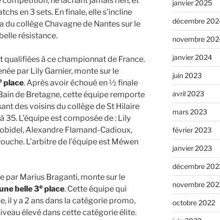
 compétition, ne lâchant jamais rien, et
janvier 2025
hs en 3 sets. En finale, elle s’incline
décembre 202
a du collège Chavagne de Nantes sur le
belle résistance.
novembre 202
janvier 2024
nt qualifiées à ce championnat de France.
ée par Lily Garnier, monte sur le
juin 2023
e
place
. Après avoir échoué en ½ finale
avril 2023
 Bain de Bretagne, cette équipe remporte
ant des voisins du collège de St Hilaire
mars 2023
à 35. L’équipe est composée de : Lily
Robidel, Alexandre Flamand-Cadioux,
février 2023
uche. L’arbitre de l’équipe est Méwen
janvier 2023
décembre 202
 par Marius Braganti, monte sur le
novembre 202
e
une belle 3
place
. Cette équipe qui
 il y a 2 ans dans la catégorie promo,
octobre 2022
iveau élevé dans cette catégorie élite.