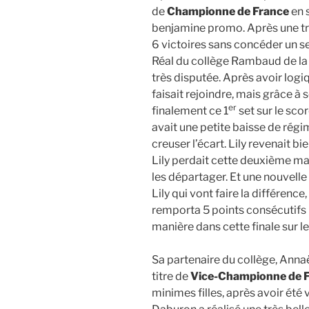
de
Championne de France
en 
benjamine promo. Après une trè
6 victoires sans concéder un se
Réal du collège Rambaud de la B
très disputée. Après avoir log
faisait rejoindre, mais grâce à 
er
finalement ce 1
set sur le sco
avait une petite baisse de régi
creuser l’écart. Lily revenait bie
Lily perdait cette deuxième man
les départager. Et une nouvelle 
Lily qui vont faire la différenc
remporta 5 points consécutifs 
manière dans cette finale sur l
Sa partenaire du collège, Annaë
titre de
Vice-Championne de 
minimes filles, après avoir ét