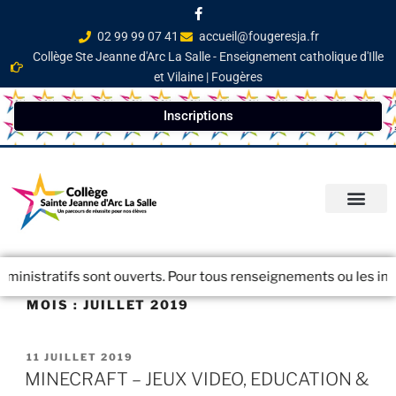
02 99 99 07 41
accueil@fougeresja.fr
Collège Ste Jeanne d'Arc La Salle - Enseignement catholique d'Ille
et Vilaine | Fougères
Inscriptions
PARCOURS ÉDUCATI
INFOS PRATIQ
NEWSLETTER / JOURN
ministratifs sont ouverts. Pour tous renseignements ou les inscr
MOIS :
JUILLET 2019
11 JUILLET 2019
MINECRAFT – JEUX VIDEO, EDUCATION &