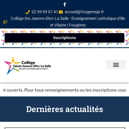
02 99 99 07 41
accueil@fougeresja.fr
Collège Ste Jeanne d'Arc La Salle - Enseignement catholique d'Ille
et Vilaine | Fougères
Inscriptions
PARCOURS ÉDUCATI
INFOS PRATIQ
NEWSLETTER / JOURN
rts. Pour tous renseignements ou les inscriptions vous pouvez j
Dernières actualités