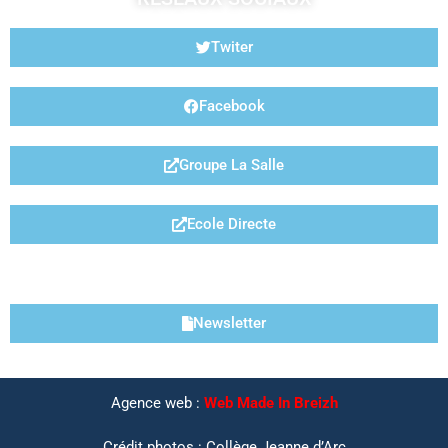
Twiter
Facebook
Groupe La Salle
Ecole Directe
LIENS UTILES
Newsletter
Agence web :
Web Made In Breizh
Crédit photos : Collège Jeanne d’Arc