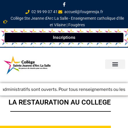
02 99 99 07 41
accueil@fougeresja.fr
Collège Ste Jeanne d'Arc La Salle - Enseignement catholique d'Ille
et Vilaine | Fougères
Inscriptions
PARCOURS ÉDUCATI
INFOS PRATIQ
NEWSLETTER / JOURN
inistratifs sont ouverts. Pour tous renseignements ou les inscri
LA RESTAURATION AU COLLEGE