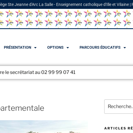
lège Ste Jeanne d'Arc La Salle - Enseignement catholique d'Ille et Vilaine |
PRÉSENTATION
OPTIONS
PARCOURS ÉDUCATIFS
99 99 07 41
épartementale
ARTICLES R