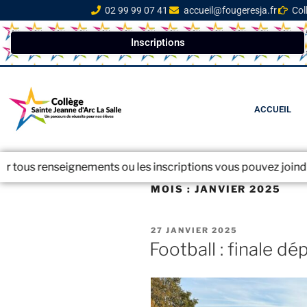
02 99 99 07 41
accueil@fougeresja.fr
Col
Inscriptions
ACCUEIL
ou les inscriptions vous pouvez joindre le secrétariat au 02 
MOIS :
JANVIER 2025
27 JANVIER 2025
Football : finale d