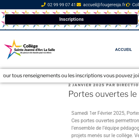
02 99 99 07 41
accueil@fougeresja.fr
Col
Inscriptions
ACCUEIL
renseignements ou les inscriptions vous pouvez joindre le secr
2 JANVIER 2025
PAR
DIRECTI
Portes ouvertes le
Samedi 1er Février 2025, Portes
Ces portes ouvertes permettront 
l’ensemble de l’équipe pédagogi
projets menés sur le collège. 