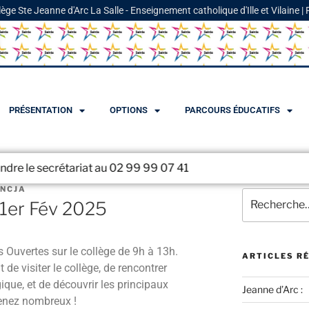
lège Ste Jeanne d'Arc La Salle - Enseignement catholique d'Ille et Vilaine |
PRÉSENTATION
OPTIONS
PARCOURS ÉDUCATIFS
étariat au 02 99 99 07 41
ONCJA
 1er Fév 2025
 Ouvertes sur le collège de 9h à 13h.
ARTICLES R
de visiter le collège, de rencontrer
que, et de découvrir les principaux
Jeanne d’Arc :
Venez nombreux !