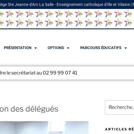
lège Ste Jeanne d'Arc La Salle - Enseignement catholique d'Ille et Vilaine |
PRÉSENTATION
OPTIONS
PARCOURS ÉDUCATIFS
ariat au 02 99 99 07 41
ion des délégués
ARTICLES R