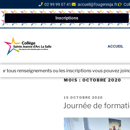
02 99 99 07 41
accueil@fougeresja.fr
Col
Inscriptions
ACCUEIL
seignements ou les inscriptions vous pouvez joindre le secrét
MOIS :
OCTOBRE 2020
15 OCTOBRE 2020
Journée de format