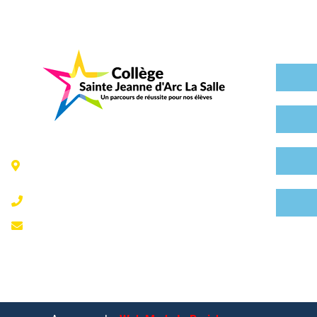
6 Rue Jeanne d'Arc - 35300
Fougères
02 99 99 07 41
accueil@fougeresja.fr