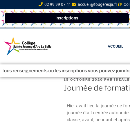
02 99 99 07 41
accueil@fougeresja.fr
Col
Inscriptions
ACCUEIL
seignements ou les inscriptions vous pouvez joindre le secréta
15 OCTOBRE 2020
PAR
IDEAL
Journée de format
Hier avait lieu la journée de f
journée était centrée autour de 
classe, avant, pendant et après