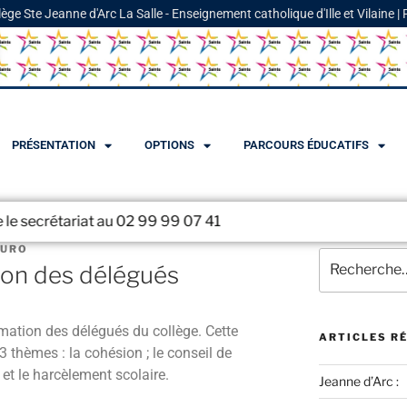
lège Ste Jeanne d'Arc La Salle - Enseignement catholique d'Ille et Vilaine |
PRÉSENTATION
OPTIONS
PARCOURS ÉDUCATIFS
riat au 02 99 99 07 41
BURO
ion des délégués
ormation des délégués du collège. Cette
ARTICLES R
3 thèmes : la cohésion ; le conseil de
 et le harcèlement scolaire.
Jeanne d’Arc :