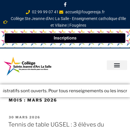
02 99 99 07 41
accueil@fougeresja.fr
Collège Ste Jeanne d'Arc La Salle - Enseignement catholique d'Ille
et Vilaine | Fougères
Inscriptions
PARCOURS ÉDUCATI
INFOS PRATIQ
NEWSLETTER / JOURN
tifs sont ouverts. Pour tous renseignements ou les inscriptions 
MOIS :
MARS 2026
30 MARS 2026
Tennis de table UGSEL : 3 élèves du