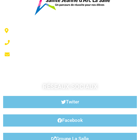
6 Rue Jeanne d'Arc - 35300 Fougères
02 99 99 07 41
accueil@fougeresja.fr
RÉSEAUX SOCIAUX
Twiter
Facebook
Groupe La Salle