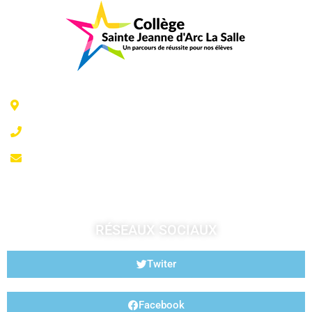
6 Rue Jeanne d'Arc - 35300 Fougères
02 99 99 07 41
accueil@fougeresja.fr
RÉSEAUX SOCIAUX
Twiter
Facebook