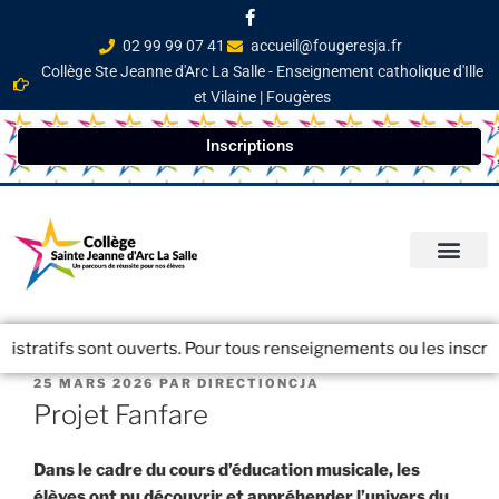
02 99 99 07 41
accueil@fougeresja.fr
Collège Ste Jeanne d'Arc La Salle - Enseignement catholique d'Ille
et Vilaine | Fougères
Inscriptions
PARCOURS ÉDUCATI
INFOS PRATIQ
NEWSLETTER / JOURN
tratifs sont ouverts. Pour tous renseignements ou les inscriptio
25 MARS 2026
PAR
DIRECTIONCJA
Projet Fanfare
Dans le cadre du cours d’éducation musicale, les
élèves ont pu
découvrir et appréhender l’univers du