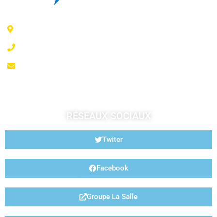
6 Rue Jeanne d'Arc - 35300 Fougères
02 99 99 07 41
accueil@fougeresja.fr
RÉSEAUX SOCIAUX
Twiter
Facebook
Groupe La Salle