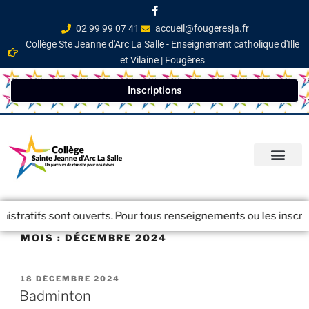
02 99 99 07 41
accueil@fougeresja.fr
Collège Ste Jeanne d'Arc La Salle - Enseignement catholique d'Ille
et Vilaine | Fougères
Inscriptions
PARCOURS ÉDUCATI
INFOS PRATIQ
NEWSLETTER / JOURN
atifs sont ouverts. Pour tous renseignements ou les inscriptions
MOIS :
DÉCEMBRE 2024
18 DÉCEMBRE 2024
Badminton