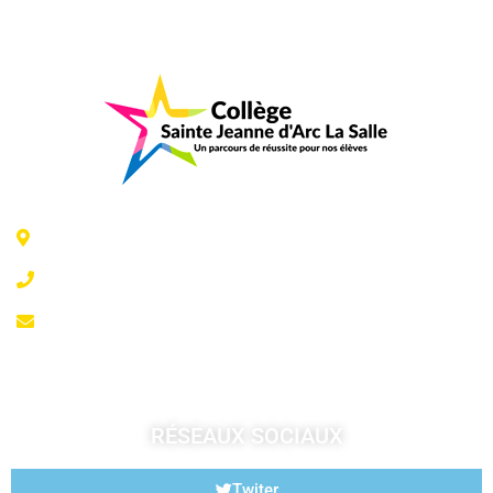
6 Rue Jeanne d'Arc - 35300 Fougères
02 99 99 07 41
accueil@fougeresja.fr
RÉSEAUX SOCIAUX
Twiter