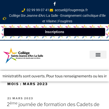
02 99 99 07 41
accueil@fougeresja.fr
Collège Ste Jeanne d'Arc La Salle - Enseignement catholique d'Ille
et Vilaine | Fougères
Inscriptions
PARCOURS ÉDUCATI
INFOS PRATIQ
NEWSLETTER / JOURN
inistratifs sont ouverts. Pour tous renseignements ou les inscri
MOIS :
MARS 2023
21 MARS 2023
ème
2
journée de formation des Cadets de