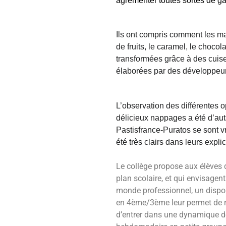
agrémenter toutes sortes de gât
Ils ont compris comment les ma
de fruits, le caramel, le chocol
transformé
e
s grâce à des cuis
élaborées par des développeur
L’observation des
di
fférentes 
délicieux nappages
a été d’au
Pastisfrance-Puratos se sont v
été très clairs dans leurs expli
Le collège propose aux élèves qu
plan scolaire, et qui envisagen
monde professionnel, un dispo
en 4ème/3ème leur permet de 
d’entrer dans une dynamique de 