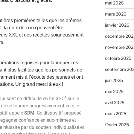
eaux, biscuits et glaces.
mai 2026
mars 2026
tières premières telles que les arômes
janvier 2026
at, la noix de coco peuvent être
eurs XXL et des recettes soigneusement
décembre 202
s.
novembre 202
octobre 2025
opérations
requises pour
fabriquer
ces
septembre 20
tant plus facilitée que les personnels de
raiment mis à l’écoute des jeunes et ont
juin 2025
cations. Un grand merci à eux !
mai 2025
e
i sont en difficulté en fin de 5
sur le
avril 2025
t de se tourner progressivement vers le
sitif appelé
SDM
. Ce dispositif proposé
mars 2025
regagner confiance en eux-mêmes et
février 2025
réussite par du soutien individualisé et