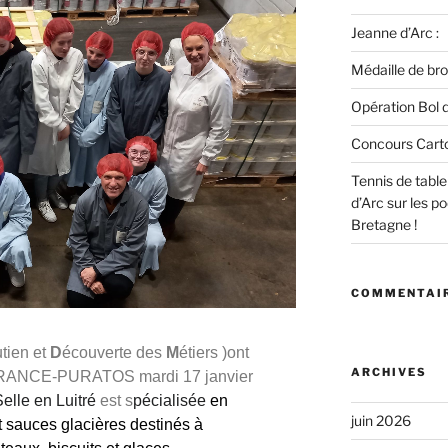
Jeanne d’Arc :
Médaille de bro
Opération Bol d
Concours Cart
Tennis de tabl
d’Arc sur les 
Bretagne !
COMMENTAIR
tien et
D
écouverte des
M
étiers )ont
ARCHIVES
FRANCE-PURATOS
mardi
17
janvier
elle en Luitré
est s
pécialisée
en
juin 2026
t sauc
es glacières
destinés à