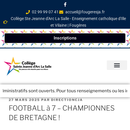
02 99 99 07 41
accueil@fougeresja.fr
Collège Ste Jeanne d'Arc La Salle - Enseignement catholique d'Ille
et Vilaine | Fougères
Inscriptions
PARCOURS ÉDUCATI
INFOS PRATIQ
NEWSLETTER / JOURN
ministratifs sont ouverts. Pour tous renseignements ou les inscr
27 MARS 2025
PAR
DIRECTIONCJA
FOOTBALL à 7 – CHAMPIONNES
DE BRETAGNE !