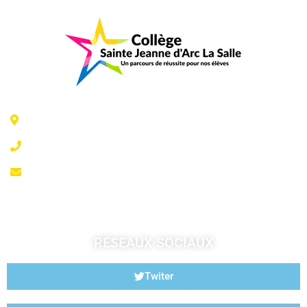
6 Rue Jeanne d'Arc - 35300 Fougères
02 99 99 07 41
accueil@fougeresja.fr
RÉSEAUX SOCIAUX
Twiter