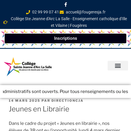
02 99 99 07 41
accueil@fougeresja.fr
Collège Ste Jeanne d'Arc La Salle - Enseignement catholique d'Ille
et Vilaine | Fougères
Inscriptions
PARCOURS ÉDUCATI
INFOS PRATIQ
NEWSLETTER / JOURN
 administratifs sont ouverts. Pour tous renseignements ou les in
14 MARS 2025
PAR
DIRECTIONCJA
Jeunes en Librairie
Dans le cadre du projet « Jeunes en librairie », nos
élèves de 3B ont eu l’opportunité, lundi 4 mars dernier,