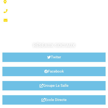
6 Rue Jeanne d'Arc - 35300 Fougères
02 99 99 07 41
accueil@fougeresja.fr
RÉSEAUX SOCIAUX
Twiter
Facebook
Groupe La Salle
Ecole Directe