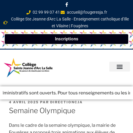
02 99 99 07 41
accueil@fougeresja.fr
Collège Ste Jeanne d'Arc La Salle - Enseignement catholique d'Ille
et Vilaine | Fougères
Inscriptions
PARCOURS ÉDUCATI
INFOS PRATIQ
NEWSLETTER / JOURN
inistratifs sont ouverts. Pour tous renseignements ou les inscri
4 AVRIL 2025
PAR
DIRECTIONCJA
Semaine Olympique
Dans le cadre de la semaine olympique, la mairie de
Fougères a proposé trois animations aux élèves de