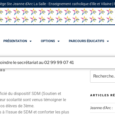
lège Ste Jeanne d'Arc La Salle - Enseignement catholique d'Ille et Vilaine |
PRÉSENTATION
OPTIONS
PARCOURS ÉDUCATIFS
ecrétariat au 02 99 99 07 41
URO
icié du dispositif SDM (Soutien et
ARTICLES R
eur scolarité sont venus témoigner le
nos élèves de 3ème.
Jeanne d’Arc :
s à l’issue de SDM et conforter les plus