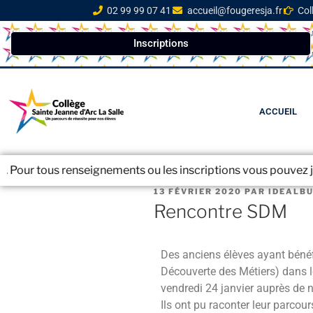
02 99 99 07 41
accueil@fougeresja.fr
Col
Inscriptions
ACCUEIL
s renseignements ou les inscriptions vous pouvez joindre le s
13 FÉVRIER 2020
PAR
IDEALB
Rencontre SDM
Des anciens élèves ayant bénéf
Découverte des Métiers) dans l
vendredi 24 janvier auprès de 
Ils ont pu raconter leur parcour