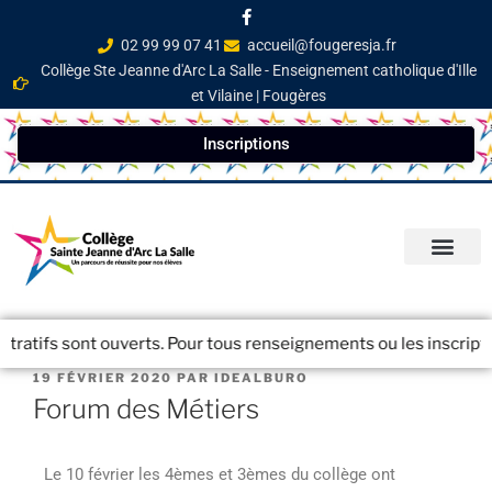
02 99 99 07 41
accueil@fougeresja.fr
Collège Ste Jeanne d'Arc La Salle - Enseignement catholique d'Ille
et Vilaine | Fougères
Inscriptions
PARCOURS ÉDUCATI
INFOS PRATIQ
NEWSLETTER / JOURN
 sont ouverts. Pour tous renseignements ou les inscriptions vous
19 FÉVRIER 2020
PAR
IDEALBURO
Forum des Métiers
Le 10 février les 4èmes et 3èmes du collège ont