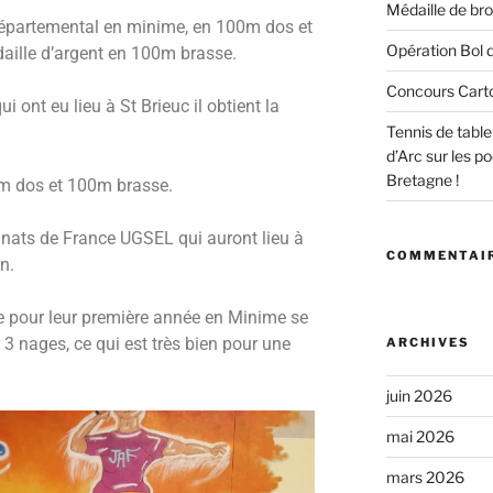
Médaille de bro
épartemental en minime, en 100m dos et
Opération Bol d
daille d’argent en 100m brasse.
Concours Cart
ont eu lieu à St Brieuc il obtient la
Tennis de tabl
.
d’Arc sur les 
Bretagne !
0 m dos et 100m brasse.
onnats de France UGSEL qui auront lieu à
COMMENTAIR
n.
e pour leur première année en Minime se
 3 nages, ce qui est très bien pour une
ARCHIVES
juin 2026
mai 2026
mars 2026