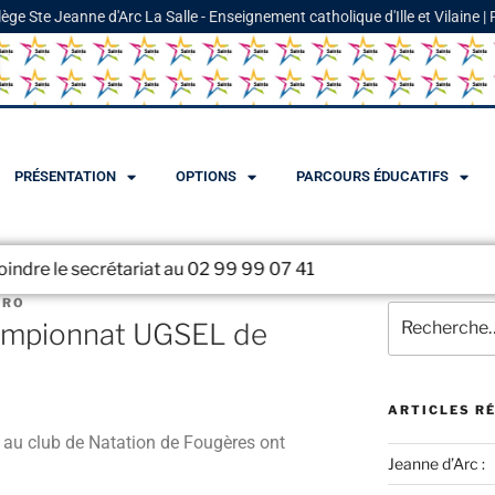
lège Ste Jeanne d'Arc La Salle - Enseignement catholique d'Ille et Vilaine |
PRÉSENTATION
OPTIONS
PARCOURS ÉDUCATIFS
crétariat au 02 99 99 07 41
URO
hampionnat UGSEL de
ARTICLES R
s au club de Natation de Fougères ont
Jeanne d’Arc :