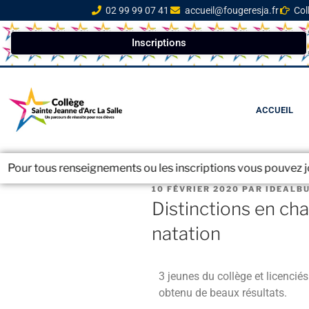
02 99 99 07 41
accueil@fougeresja.fr
Col
Inscriptions
ACCUEIL
s renseignements ou les inscriptions vous pouvez joindre le se
10 FÉVRIER 2020
PAR
IDEALB
Distinctions en c
natation
3 jeunes du collège et licencié
obtenu de beaux résultats.