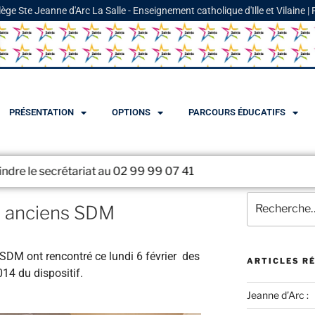
lège Ste Jeanne d'Arc La Salle - Enseignement catholique d'Ille et Vilaine |
PRÉSENTATION
OPTIONS
PARCOURS ÉDUCATIFS
étariat au 02 99 99 07 41
s anciens SDM
 SDM ont rencontré ce lundi 6 février des
ARTICLES R
014 du dispositif.
Jeanne d’Arc :