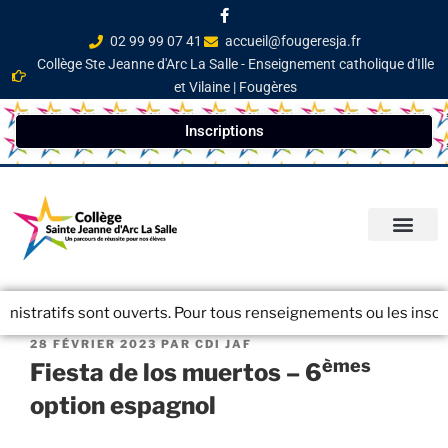
02 99 99 07 41
accueil@fougeresja.fr
Collège Ste Jeanne d'Arc La Salle - Enseignement catholique d'Ille
et Vilaine | Fougères
Inscriptions
PARCOURS ÉDUCATI
INFOS PRATIQ
NEWSLETTER / JOURN
istratifs sont ouverts. Pour tous renseignements ou les inscript
28 FÉVRIER 2023
PAR
CDI JAF
èmes
Fiesta de los muertos – 6
option espagnol