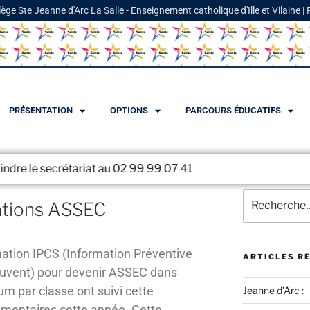
lège Ste Jeanne d'Arc La Salle - Enseignement catholique d'Ille et Vilaine |
PRÉSENTATION
OPTIONS
PARCOURS ÉDUCATIFS
crétariat au 02 99 99 07 41
ations ASSEC
mation IPCS (Information Préventive
ARTICLES R
uvent) pour devenir ASSEC dans
um par classe ont suivi cette
Jeanne d’Arc :
émentaires cette année. Cette