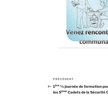
PRÉCÉDENT
ère
1
½ journée de formation po
ème
les 5
Cadets de la Sécurité C