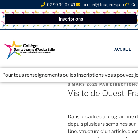
02 99 99 07 41
accueil@fougeresja.fr
Col
Inscriptions
ACCUEIL
enseignements ou les inscriptions vous pouvez joindre le secré
3 MARS 2025
PAR
DIRECTION
Visite de Ouest-Fr
Dans le cadre du programme de 
depuis plusieurs semaines sur 
Une, structure d’un article, ch