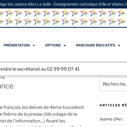
lège Ste Jeanne d'Arc La Salle - Enseignement catholique d'Ille et Vilaine |
PRÉSENTATION
OPTIONS
PARCOURS ÉDUCATIFS
tariat au 02 99 99 07 41
CJA
ance
ARTICLES R
français, les élèves de 4ème travaillent
le thème de la presse (décodage de la
Jeanne d’Arc :
emin de l’information…) Avant les