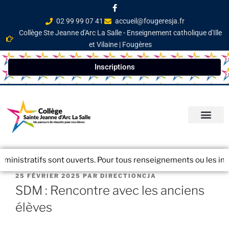
02 99 99 07 41
accueil@fougeresja.fr
Collège Ste Jeanne d'Arc La Salle - Enseignement catholique d'Ille
et Vilaine | Fougères
Inscriptions
PARCOURS ÉDUCATI
INFOS PRATIQ
NEWSLETTER / JOURN
inistratifs sont ouverts. Pour tous renseignements ou les inscr
25 FÉVRIER 2025
PAR
DIRECTIONCJA
SDM : Rencontre avec les anciens
élèves