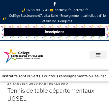
02 99 99 07 41
accueil@fougeresja.fr
Collège Ste Jeanne d'Arc La Salle - Enseignement catholique d'Ille
et Vilaine | Fougères
Inscriptions
PARCOURS ÉDUCATI
INFOS PRATIQ
NEWSLETTER / JOURN
tratifs sont ouverts. Pour tous renseignements ou les inscriptio
27 JANVIER 2020
PAR
IDEALBURO
Tennis de table départementaux
UGSEL