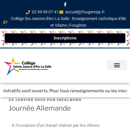
02 99 99 07 41
accueil@fougeresja.fr
Collège Ste Jeanne d'Arc La Salle - Enseignement catholique d'Ille
et Vilaine | Fougères
Inscriptions
PARCOURS ÉDUCATI
INFOS PRATIQ
NEWSLETTER / JOURN
tratifs sont ouverts. Pour tous renseignements ou les inscriptio
24 JANVIER 2020
PAR
IDEALBURO
Journée Allemande
A l’occasion d’un travail réalisé par les élèves