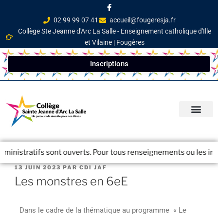
02 99 99 07 41
accueil@fougeresja.fr
Collège Ste Jeanne d'Arc La Salle - Enseignement catholique d'Ille
et Vilaine | Fougères
Inscriptions
PARCOURS ÉDUCATI
INFOS PRATIQ
NEWSLETTER / JOURN
inistratifs sont ouverts. Pour tous renseignements ou les inscri
13 JUIN 2023
PAR
CDI JAF
Les monstres en 6eE
Dans le cadre de la thématique au programme « Le