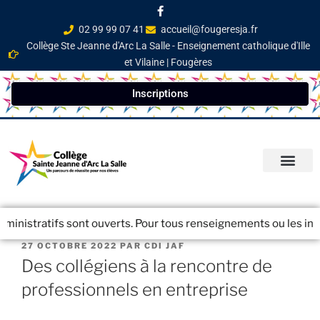
02 99 99 07 41
accueil@fougeresja.fr
Collège Ste Jeanne d'Arc La Salle - Enseignement catholique d'Ille
et Vilaine | Fougères
Inscriptions
PARCOURS ÉDUCATI
INFOS PRATIQ
NEWSLETTER / JOURN
inistratifs sont ouverts. Pour tous renseignements ou les inscri
27 OCTOBRE 2022
PAR
CDI JAF
Des collégiens à la rencontre de
professionnels en entreprise