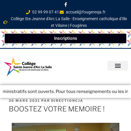
02 99 99 07 41
accueil@fougeresja.fr
Collège Ste Jeanne d'Arc La Salle - Enseignement catholique d'Ille
et Vilaine | Fougères
Inscriptions
PARCOURS ÉDUCATI
INFOS PRATIQ
NEWSLETTER / JOURN
inistratifs sont ouverts. Pour tous renseignements ou les inscri
26 MARS 2021
PAR
DIRECTIONCJA
BOOSTEZ VOTRE MEMOIRE !