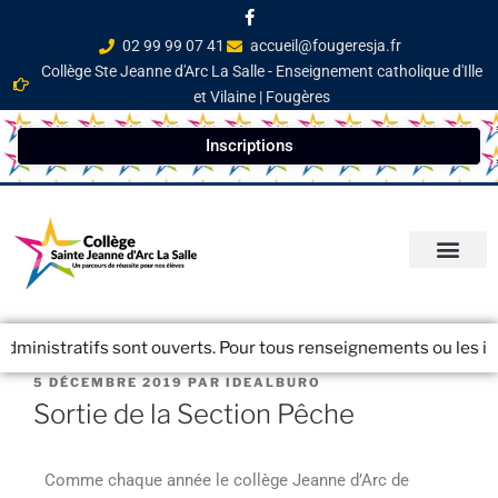
02 99 99 07 41
accueil@fougeresja.fr
Collège Ste Jeanne d'Arc La Salle - Enseignement catholique d'Ille
et Vilaine | Fougères
Inscriptions
PARCOURS ÉDUCATI
INFOS PRATIQ
NEWSLETTER / JOURN
ministratifs sont ouverts. Pour tous renseignements ou les insc
5 DÉCEMBRE 2019
PAR
IDEALBURO
Sortie de la Section Pêche
Comme chaque année le collège Jeanne d’Arc de