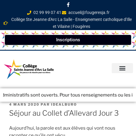
02 99 99 07 41
accueil@fougeresja.fr
Collège Ste Jeanne d'Arc La Salle - Enseignement catholique d'Ille
et Vilaine | Fougères
Inscriptions
PARCOURS ÉDUCATI
INFOS PRATIQ
NEWSLETTER / JOURN
dministratifs sont ouverts. Pour tous renseignements ou les insc
4 MARS 2020
PAR
IDEALBURO
Séjour au Collet d’Allevard Jour 3
Aujourd’hui, la parole est aux élèves qui vont nous
raconter ce qu’ils ont vécu.