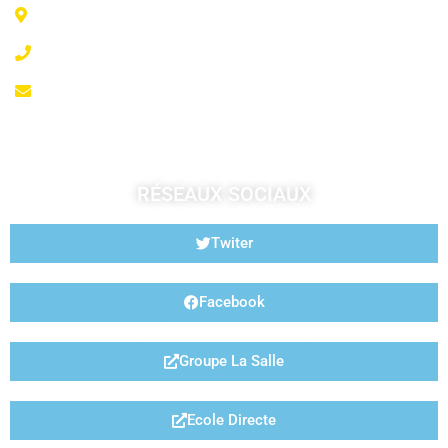
6 Rue Jeanne d'Arc - 35300 Fougères
02 99 99 07 41
accueil@fougeresja.fr
RÉSEAUX SOCIAUX
Twiter
Facebook
Groupe La Salle
Ecole Directe