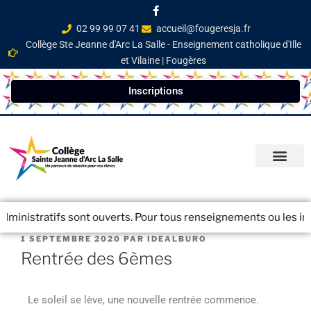
02 99 99 07 41
accueil@fougeresja.fr
Collège Ste Jeanne d'Arc La Salle - Enseignement catholique d'Ille
et Vilaine | Fougères
Inscriptions
PARCOURS ÉDUCATI
INFOS PRATIQ
NEWSLETTER / JOURN
ministratifs sont ouverts. Pour tous renseignements ou les inscr
1 SEPTEMBRE 2020
PAR
IDEALBURO
Rentrée des 6èmes
Le soleil se lève, une nouvelle rentrée commence.