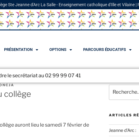
lège Ste Jeanne d'Arc La Salle - Enseignement catholique d'Ille et Vilaine |
PRÉSENTATION
OPTIONS
PARCOURS ÉDUCATIFS
ariat au 02 99 99 07 41
IONCJA
 collège
ARTICLES R
llège auront lieu le samedi 7 février de
Jeanne d’Arc :