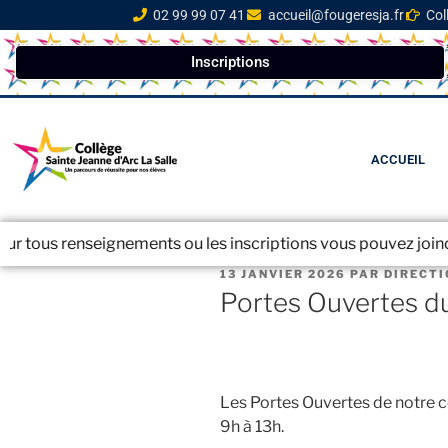
02 99 99 07 41
accueil@fougeresja.fr
Col
Inscriptions
ACCUEIL
seignements ou les inscriptions vous pouvez joindre le secrét
13 JANVIER 2026
PAR
DIRECT
Portes Ouvertes du
Les Portes Ouvertes de notre co
9h à 13h.