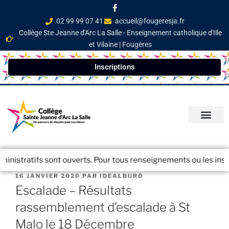
02 99 99 07 41
accueil@fougeresja.fr
Collège Ste Jeanne d'Arc La Salle - Enseignement catholique d'Ille
et Vilaine | Fougères
Inscriptions
PARCOURS ÉDUCATI
INFOS PRATIQ
NEWSLETTER / JOURN
istratifs sont ouverts. Pour tous renseignements ou les inscript
16 JANVIER 2020
PAR
IDEALBURO
Escalade – Résultats
rassemblement d’escalade à St
Malo le 18 Décembre