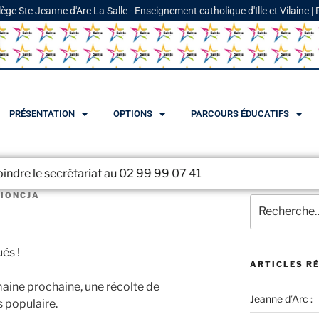
lège Ste Jeanne d'Arc La Salle - Enseignement catholique d'Ille et Vilaine |
PRÉSENTATION
OPTIONS
PARCOURS ÉDUCATIFS
rétariat au 02 99 99 07 41
TIONCJA
és !
ARTICLES R
emaine prochaine, une récolte de
Jeanne d’Arc :
 populaire.