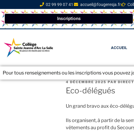
02 99 99 07 41
accueil@fougeresja.fr
Col
Inscriptions
ACCUEIL
renseignements ou les inscriptions vous pouvez joindre le sec
4 DÉCEMBRE 2025
PAR
DIREC
Eco-délégués
Un grand bravo aux éco-délégu
Ils organisent, à partir de la s
vêtements au profit du Secours