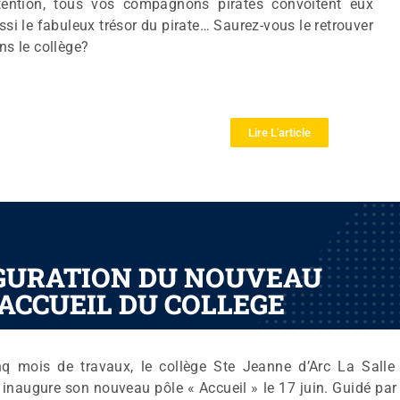
tention, tous vos compagnons pirates convoitent eux
ssi le fabuleux trésor du pirate… Saurez-vous le retrouver
ns le collège?
Lire L'article
GURATION DU NOUVEAU
ACCUEIL DU COLLEGE
nq mois de travaux, le collège Ste Jeanne d’Arc La Salle
inaugure son nouveau pôle « Accueil » le 17 juin. Guidé par