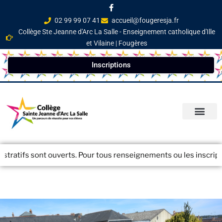
02 99 99 07 41
accueil@fougeresja.fr
Collège Ste Jeanne d'Arc La Salle - Enseignement catholique d'Ille
et Vilaine | Fougères
Inscriptions
PARCOURS ÉDUCATI
INFOS PRATIQ
NEWSLETTER / JOURN
tifs sont ouverts. Pour tous renseignements ou les inscriptions 