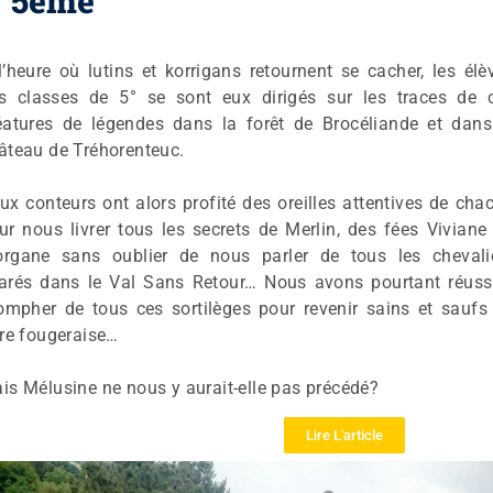
5ème
Learning Management
l’heure où lutins et korrigans retournent se cacher, les élè
s classes de 5° se sont eux dirigés sur les traces de 
éatures de légendes dans la forêt de Brocéliande et dans
âteau de Tréhorenteuc.
ux conteurs ont alors profité des oreilles attentives de cha
ur nous livrer tous les secrets de Merlin, des fées Viviane
rgane sans oublier de nous parler de tous les chevali
arés dans le Val Sans Retour… Nous avons pourtant réuss
iompher de tous ces sortilèges pour revenir sains et saufs
rre fougeraise…
is Mélusine ne nous y aurait-elle pas précédé?
Lire L'article