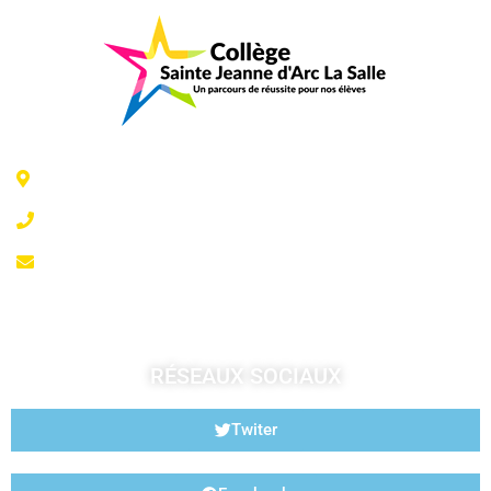
6 Rue Jeanne d'Arc - 35300 Fougères
02 99 99 07 41
accueil@fougeresja.fr
RÉSEAUX SOCIAUX
Twiter